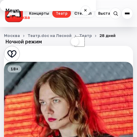
Меню
×
Концерты
Театр
Стендап
Выставки
Квест
Москва
Концерты
Москва
Театр.doc на Лесной
Театр
28 дней
Ночной режим
☀
☾
Театр
Стендап
18+
Выставки
Квесты
Экскурсии
Спорт
События