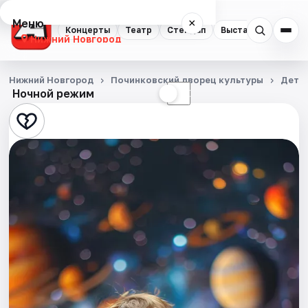
Меню
×
Концерты
Театр
Стендап
Выставки
Квест
Нижний Новгород
Концерты
Нижний Новгород
Починковский дворец культуры
Детя
Ночной режим
☀
☾
Театр
Стендап
Выставки
Квесты
Экскурсии
Спорт
События