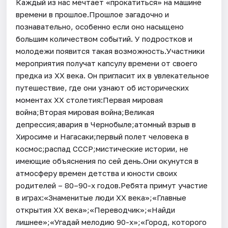
Каждый из нас мечтает «прокатиться» на машине
времени в прошлое.Прошлое загадочно и
познавательно, особенно если оно насыщено
большим количеством событий. У подростков и
молодежи появится такая возможность.Участники
мероприятия получат капсулу времени от своего
предка из XX века. Он пригласит их в увлекательное
путешествие, где они узнают об исторических
моментах XX столетия:Первая мировая
война;Вторая мировая война;Великая
депрессия;авария в Чернобыле;атомный взрыв в
Хиросиме и Нагасаки;первый полет человека в
космос;распад СССР;мистические истории, не
имеющие объяснения по сей день.Они окунутся в
атмосферу времен детства и юности своих
родителей – 80–90-х годов.Ребята примут участие
в играх:«Знаменитые люди XX века»;«Главные
открытия XX века»;«Переводчик»;«Найди
лишнее»;«Угадай мелодию 90-х»;«Город, которого