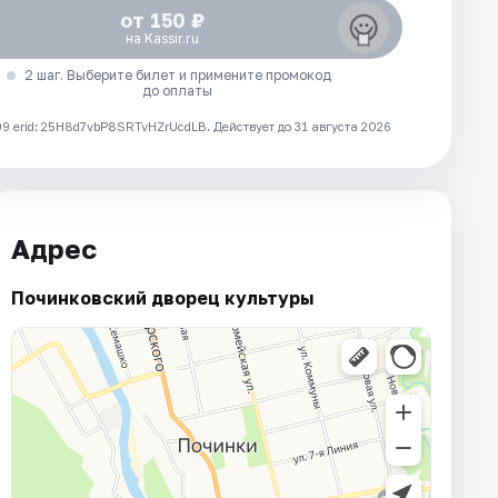
от 150 ₽
на Kassir.ru
2 шаг. Выберите билет и примените промокод
до оплаты
 erid: 25H8d7vbP8SRTvHZrUcdLB.
Действует до 31 августа 2026
Адрес
Починковский дворец культуры