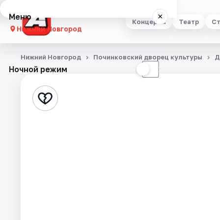
Меню
×
Концерты
Театр
Ст
Нижний Новгород
Концерты
Нижний Новгород
Починковский дворец культуры
Д
Ночной режим
☀
☾
Театр
Стендап
Выставки
Квесты
Экскурсии
Спорт
События