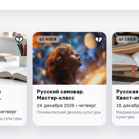
.
от 400 ₽
от 150 ₽
ы
Русский самовар.
Русская
.
Мастер-класс
Квест-и
24 декабря 2026 • четверг
18 декабр
 четверг
Починковский дворец культуры
Мадаевски
культуры
ц культуры