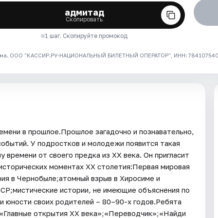
адмитад
Скопировать
1 шаг. Скопируйте промокод
ма. ООО "КАССИР.РУ-НАЦИОНАЛЬНЫЙ БИЛЕТНЫЙ ОПЕРАТОР", ИНН: 7841075409
емени в прошлое.Прошлое загадочно и познавательно,
обытий. У подростков и молодежи появится такая
 времени от своего предка из XX века. Он пригласит
б исторических моментах XX столетия:Первая мировая
рия в Чернобыле;атомный взрыв в Хиросиме и
ССР;мистические истории, не имеющие объяснения по
 и юности своих родителей – 80–90-х годов.Ребята
»;«Главные открытия XX века»;«Переводчик»;«Найди