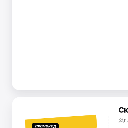
Города
Площадки
Артисты
Рейтинги
Ск
П
ПРОМОКОД