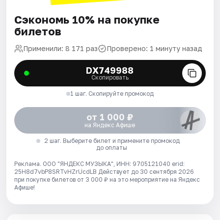
Сэкономь 10% на покупке
билетов
Применили: 8 171 раз
Проверено: 1 минуту назад
DX749988
Скопировать
1 шаг. Скопируйте промокод
от 1 000 ₽
на Яндекс Афише
2 шаг. Выберите билет и примените промокод
до оплаты
Реклама. ООО "ЯНДЕКС МУЗЫКА", ИНН: 9705121040 erid:
25H8d7vbP8SRTvHZrUcdLB
Действует до 30 сентября 2026
при покупке билетов от 3 000 ₽ на это мероприятие на Яндекс
Афише!