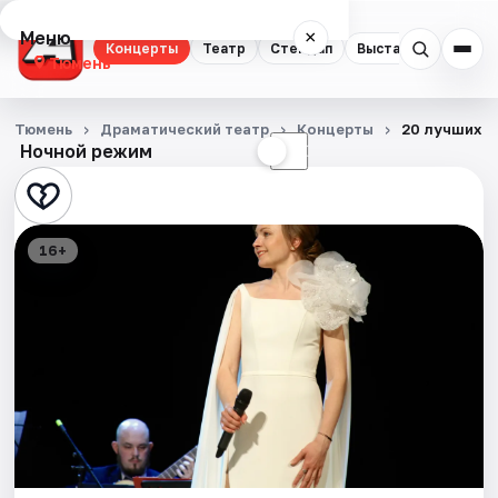
Меню
×
Концерты
Театр
Стендап
Выставки
Квест
Тюмень
Концерты
Тюмень
Драматический театр
Концерты
20 лучших р
Ночной режим
☀
☾
Театр
Стендап
16+
Выставки
Квесты
Экскурсии
Спорт
События