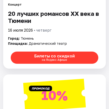
Концерт
20 лучших романсов XX века в
Города
Тюмени
Площадки
16 июля 2026
• четверг
Артисты
Город:
Тюмень
Площадка:
Драматический театр
Рейтинги
Билеты со скидкой
на Яндекс Афише
ПРОМОКОД
10%