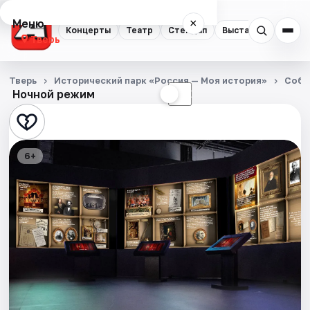
Меню
×
Концерты
Театр
Стендап
Выставки
Квест
Тверь
Концерты
Тверь
Исторический парк «Россия — Моя история»
Собы
Ночной режим
☀
☾
Театр
Стендап
6+
Выставки
Квесты
Экскурсии
Спорт
События