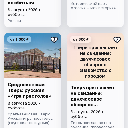
влюбиться
Исторический парк
«Россия — Моя история»
8 августа 2026 •
суббота
Рельсы
от 1 000 ₽
от 800 ₽
Тверь приглашает
на свидание:
двухчасовое
обзорное
знакомство с
городом
Средневековая
Тверь приглашает
Тверь: русская
на свидание:
«Игра престолов»
двухчасовое
8 августа 2026 •
обзорное
суббота
знакомство с
8 августа 2026 •
Средневековая Тверь:
городом
суббота
Русская игра престолов
(групповая экскурсия)
Тверь приглашает на
свидание: двухчасовое