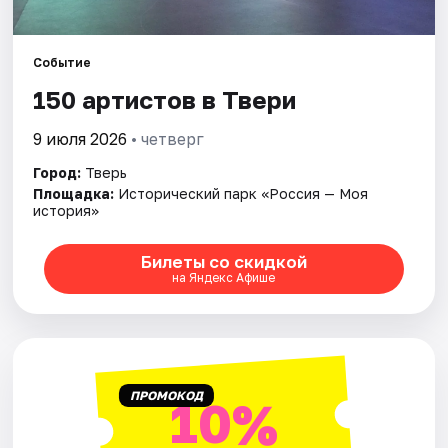
Города
Событие
150 артистов в Твери
Площадки
9 июля 2026
• четверг
Артисты
Город:
Тверь
Рейтинги
Площадка:
Исторический парк «Россия — Моя
история»
Билеты со скидкой
на Яндекс Афише
ПРОМОКОД
10%