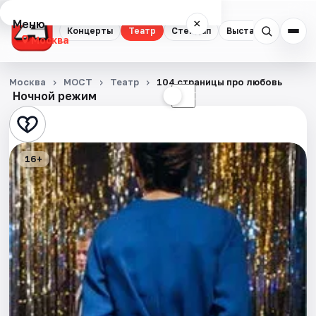
Меню
×
Концерты
Театр
Стендап
Выставки
Квест
Москва
Концерты
Москва
МОСТ
Театр
104 страницы про любовь
Ночной режим
☀
☾
Театр
Стендап
16+
Выставки
Квесты
Экскурсии
Спорт
События